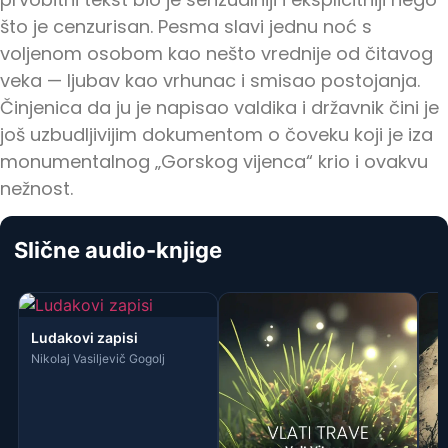
Spisak knjiga
što je cenzurisan. Pesma slavi jednu noć s
voljenom osobom kao nešto vrednije od čitavog
veka — ljubav kao vrhunac i smisao postojanja.
Činjenica da ju je napisao valdika i državnik čini je
još uzbudljivijim dokumentom o čoveku koji je iza
monumentalnog „Gorskog vijenca“ krio i ovakvu
nežnost.
Slične audio-knjige
Ludakovi zapisi
Nikolaj Vasiljevič Gogolj