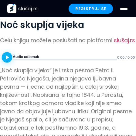
Скочите
REGISTRUJ SE
на
Petar II Petrović Njegoš
садржај
Noć skuplja vijeka
Prijavi se
Celu knjigu možete poslušati na platformi
slušaj.rs
Paketi
Audio odlomak
0:00 / 0:00
Preporučeno
„Noć skuplja vijeka“ je lirska pesma Petra II
Funkcionalnosti
Petrovića Njegoša, jedina njegova ljubavna
pesma — i jedna od najlepših u celoj srpskoj
Iskustva
književnosti. Napisana je tajno 1844. u Perastu,
tokom kratkog odmora vladike koji nije smeo
Poklon
javno da objavljuje ljubavnu liriku. Original pesme
je Njegoš spalio, ali je sačuvana u prepisu;
FAQ
objavljena je tek posthumno 1913. godine, a
prvobitni tekst bio je senzualniji i eksplicitniji nego