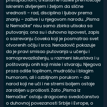
iskrenim divljenjem i željom da slične
vrednosti – rad, disciplina i ljubav prema
znanju – zažive i u njegovom narodu. „Pisma
iz Nemačke” nisu samo zbirka utisaka sa
putovanja; ona su i duhovna ispovest, zapis
o sazrevanju čoveka koji je posmatrao svet
otvorenih očiju i srca. Nenadović pokazuje
da je pravi smisao putovanja u učenju i
samoprevazilaženju, u razmeni iskustava i u
poštovanju onih koji misle i stvaraju. Njegova
proza odiše toplinom, mudrošću i blagim
humorom, ali i ozbiljnom porukom – da
narod koji ne uči i ne stremi boljem ostaje
zarobljen u prošlosti. Zato „Pisma iz
Nemačke” ostaju dragoceno svedočanstvo
o duhovnoj povezanosti Srbije i Evrope, o