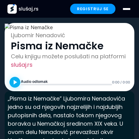
REGISTRUJ SE
Prijavi se
Ljubomir Nenadović
Pisma iz Nemačke
Paketi
Celu knjigu možete poslušati na platformi
Preporučeno
slušaj.rs
Funkcionalnosti
Audio odlomak
0:00 / 0:00
Iskustva
„Pisma iz Nemačke” Ljubomira Nenadovića
jedno su od njegovih najzrelijih i najdubljih
Poklon
putopisnih dela, nastalo tokom njegovog
boravka u Nemačkoj sredinom XIX veka. U
FAQ
ovom delu Nenadović prevazilazi okvir