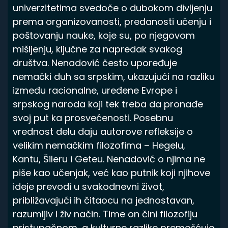
univerzitetima svedoče o dubokom divljenju
prema organizovanosti, predanosti učenju i
poštovanju nauke, koje su, po njegovom
mišljenju, ključne za napredak svakog
društva. Nenadović često upoređuje
nemački duh sa srpskim, ukazujući na razliku
između racionalne, uređene Evrope i
srpskog naroda koji tek treba da pronađe
svoj put ka prosvećenosti. Posebnu
vrednost delu daju autorove refleksije o
velikim nemačkim filozofima – Hegelu,
Kantu, Šileru i Geteu. Nenadović o njima ne
piše kao učenjak, već kao putnik koji njihove
ideje prevodi u svakodnevni život,
približavajući ih čitaocu na jednostavan,
razumljiv i živ način. Time on čini filozofiju
pristupačnom, a kulturne razlike premošćuje