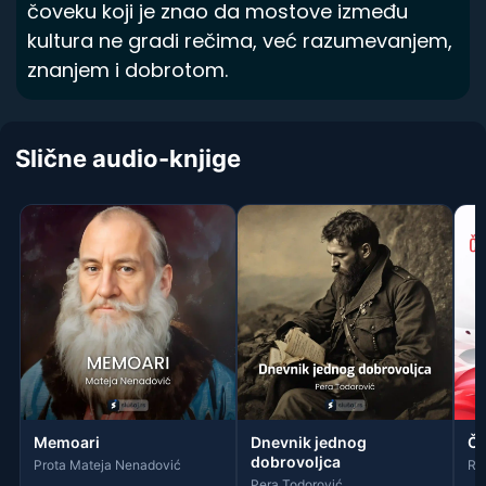
čoveku koji je znao da mostove između
kultura ne gradi rečima, već razumevanjem,
znanjem i dobrotom.
Slične audio-knjige
Memoari
Dnevnik jednog
Ču
dobrovoljca
Prota Mateja Nenadović
Rud
Pera Todorović