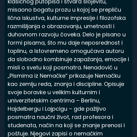
klasičnog putopisa i stvara slojevitu,
Spisak knjiga
misaono bogatu prozu u kojoj se prepliću
lična iskustva, kulturne impresije i filozofska
razmišljanja o obrazovanju, umetnosti i
duhovnom razvoju čoveka. Delo je pisano u
formi pisama, što mu daje neposrednost i
toplinu, a istovremeno omogućava autoru
da slobodno kombinuje zapažanja, emocije i
misli o svetu koji posmatra. Nenadović u
„Pismima iz Nemačke” prikazuje Nemačku
kao zemlju reda, znanja i discipline. Opisuje
svoje boravke u velikim kulturnim i
univerzitetskim centrima – Berlinu,
Hajdelbergu i Lajpcigu – gde pažljivo
posmatra naučni život, rad profesora i
studenata, način na koji se znanje prenosi i
poštuje. Njegovi zapisi o nemačkim