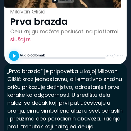
Spisak knjiga
Milovan Glišić
Prva brazda
Celu knjigu možete poslušati na platformi
slušaj.rs
Audio odlomak
0:00 / 0:00
„Prva brazda“ je pripovetka u kojoj Milovan
Glišić kroz jednostavnu, ali emotivno snažnu
priču prikazuje detinjstvo, odrastanje i prve
korake ka odgovornosti. U središtu dela
nalazi se dečak koji prvi put učestvuje u
oranju, čime simbolično ulazi u svet odraslih
i preuzima deo porodičnih obaveza. Radnja
prati trenutak koji naizgled deluje