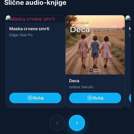
Slične audio-knjige
Maska crvene smrti
Na
Edgar Alan Po
La
Deca
Isidora Sekulić
Slušaj
Slušaj