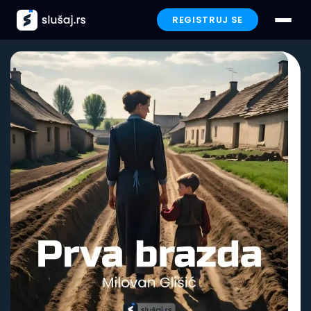
REGISTRUJ SE
Prijavi se
Paketi
Preporučeno
Funkcionalnosti
Iskustva
Poklon
FAQ