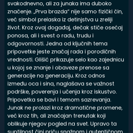
svakodnevno, ali za junaka ima duboko
značenje. „Prva brazda“ nije samo fizički čin,
već simbol prelaska iz detinjstva u zreliji
život. Kroz ovaj događaj, dečak stiče osećaj
ponosa, ali i svest o radu, trudu i
odgovornosti. Jedna od ključnih tema
pripovetke jeste značaj rada i porodičnih
vrednosti. Glišić prikazuje selo kao zajednicu
u kojoj se znanje i obaveze prenose sa
generacije na generaciju. Kroz odnos
između oca i sina, naglašava se važnost
podrške, poverenja i učenja kroz iskustvo.
Pripovetka se bavi i temom sazrevanja.
Junak ne prolazi kroz dramatične promene,
već kroz tih, ali značajan trenutak koji
oblikuje njegov pogled na svet. Upravo ta
suptilnost čini priču snažnom i autentičnom.