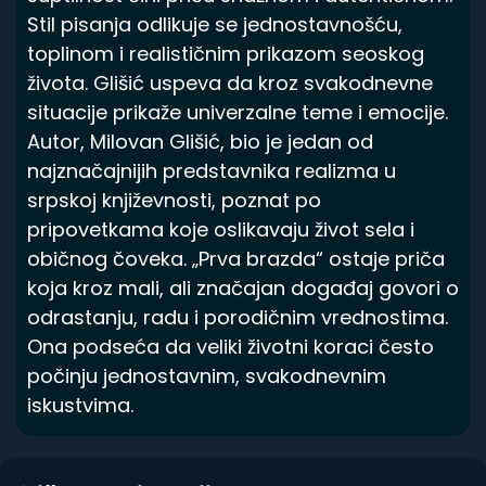
Stil pisanja odlikuje se jednostavnošću,
toplinom i realističnim prikazom seoskog
života. Glišić uspeva da kroz svakodnevne
situacije prikaže univerzalne teme i emocije.
Autor, Milovan Glišić, bio je jedan od
najznačajnijih predstavnika realizma u
srpskoj književnosti, poznat po
pripovetkama koje oslikavaju život sela i
običnog čoveka. „Prva brazda“ ostaje priča
koja kroz mali, ali značajan događaj govori o
odrastanju, radu i porodičnim vrednostima.
Ona podseća da veliki životni koraci često
počinju jednostavnim, svakodnevnim
iskustvima.