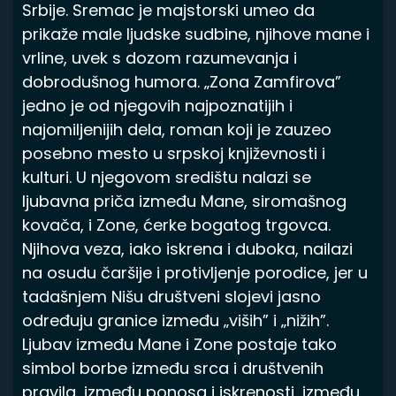
Srbije. Sremac je majstorski umeo da
prikaže male ljudske sudbine, njihove mane i
vrline, uvek s dozom razumevanja i
dobrodušnog humora. „Zona Zamfirova”
jedno je od njegovih najpoznatijih i
najomiljenijih dela, roman koji je zauzeo
posebno mesto u srpskoj književnosti i
kulturi. U njegovom središtu nalazi se
ljubavna priča između Mane, siromašnog
kovača, i Zone, ćerke bogatog trgovca.
Njihova veza, iako iskrena i duboka, nailazi
na osudu čaršije i protivljenje porodice, jer u
tadašnjem Nišu društveni slojevi jasno
određuju granice između „viših” i „nižih”.
Ljubav između Mane i Zone postaje tako
simbol borbe između srca i društvenih
pravila, između ponosa i iskrenosti, između