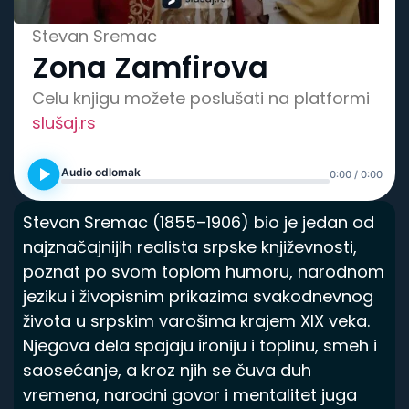
Spisak knjiga
Stevan Sremac
Zona Zamfirova
Celu knjigu možete poslušati na platformi
slušaj.rs
Audio odlomak
0:00 / 0:00
Stevan Sremac (1855–1906) bio je jedan od
najznačajnijih realista srpske književnosti,
poznat po svom toplom humoru, narodnom
jeziku i živopisnim prikazima svakodnevnog
života u srpskim varošima krajem XIX veka.
Njegova dela spajaju ironiju i toplinu, smeh i
saosećanje, a kroz njih se čuva duh
vremena, narodni govor i mentalitet juga