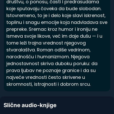
društvu, o ponosu, časti i predrasudama
koje sputavaju čoveka da bude slobodan.
Istovremeno, to je i delo koje slavi iskrenost,
toplinu i snagu emocije koja nadvladava sve
prepreke. Sremac kroz humor i ironiju ne
ismeva svoje likove, već im daje dušu — i u
tome leži trajna vrednost njegovog
stvaralaštva. Roman odiše vedrinom,
narodnošću i humanizmom. Njegova
jednostavnost skriva duboku poruku: da
prava ljubav ne poznaje granice i da su
najveće vrednosti često skrivene u
skromnosti, istrajnosti i dobrom srcu.
Slične audio-knjige