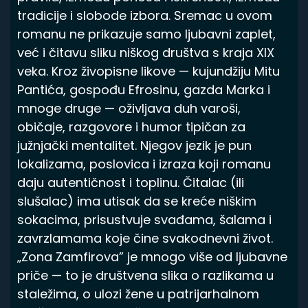
tradicije i slobode izbora. Sremac u ovom
romanu ne prikazuje samo ljubavni zaplet,
već i čitavu sliku niškog društva s kraja XIX
veka. Kroz živopisne likove — kujundžiju Mitu
Pantića, gospođu Efrosinu, gazda Marka i
mnoge druge — oživljava duh varoši,
običaje, razgovore i humor tipičan za
južnjački mentalitet. Njegov jezik je pun
lokalizama, poslovica i izraza koji romanu
daju autentičnost i toplinu. Čitalac (ili
slušalac) ima utisak da se kreće niškim
sokacima, prisustvuje svađama, šalama i
zavrzlamama koje čine svakodnevni život.
„Zona Zamfirova” je mnogo više od ljubavne
priče — to je društvena slika o razlikama u
staležima, o ulozi žene u patrijarhalnom