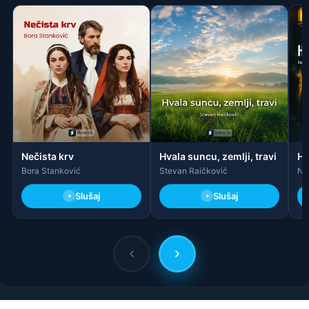
Nečista krv
Hvala suncu, zemlji, travi
Ho
Bora Stanković
Stevan Raičković
Ne
Slušaj
Slušaj