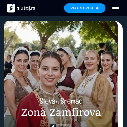
REGISTRUJ SE
Prijavi se
Paketi
Preporučeno
Funkcionalnosti
Iskustva
Poklon
FAQ