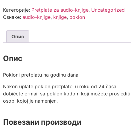
Категорије:
Pretplate za audio-knjige
,
Uncategorized
Ознаке:
audio-knjige
,
knjige
,
poklon
Опис
Опис
Pokloni pretplatu na godinu dana!
Nakon uplate poklon pretplate, u roku od 24 časa
dobićete e-mail sa poklon kodom koji možete proslediti
osobi kojoj je namenjen.
Повезани производи