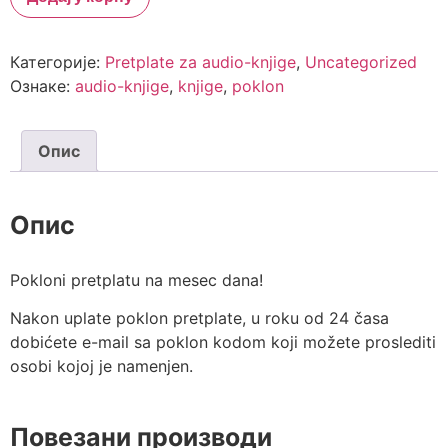
Категорије:
Pretplate za audio-knjige
,
Uncategorized
Ознаке:
audio-knjige
,
knjige
,
poklon
Опис
Опис
Pokloni pretplatu na mesec dana!
Nakon uplate poklon pretplate, u roku od 24 časa
dobićete e-mail sa poklon kodom koji možete proslediti
osobi kojoj je namenjen.
Повезани производи