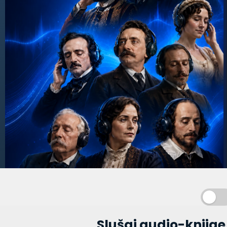
Spisak knjiga
Mi smo ti sve obezbedili,
Slušaj audio-knjige 