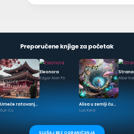
Preporučene knjige za početak
Eleonora
Strana
Edgar Alan Po
Alber Ka
Umeće ratovanja M
Alisa u zemlji čuda
Sun Cu
Luis Kerol
SLUŠAJ BEZ OGRANIČENJA