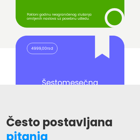
Pokloni godinu neograničenog slušanja
7999,00rsd
omiljenih naslova uz posebnu uštedu.
/jednokratno
4999,00rsd
Šestomesečna
pretplata
Često postavljana
4999,00rsd
pitanja
Savršen balans između fleksibilnosti i uštede!
/jednokratno