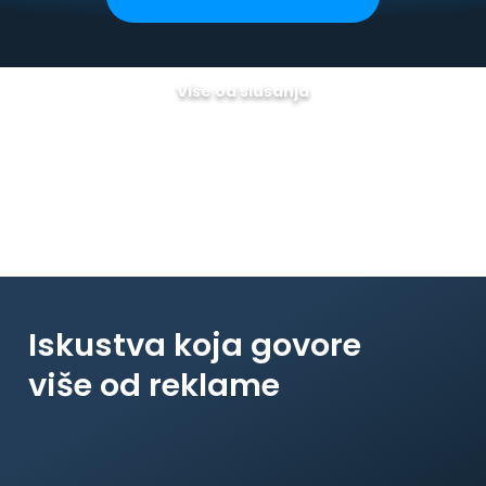
Više od slušanja
klikni ovde
Pokreni demo
Iskustva koja govore
više od reklame