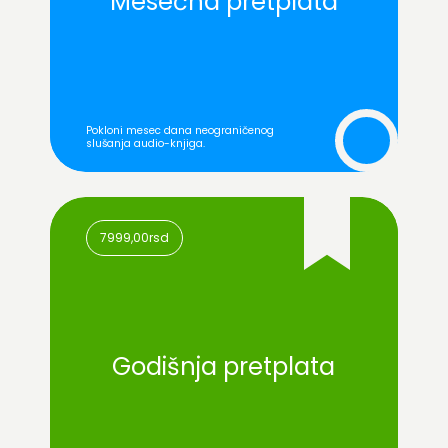
Mesečna pretplata
Pokloni mesec dana neograničenog
999,00rsd
slušanja audio-knjiga.
/jednokratno
7999,00rsd
Godišnja pretplata