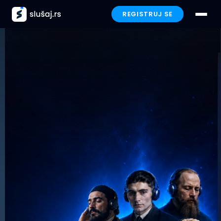
REGISTRUJ SE
Prijavi se
Paketi
Preporučeno
Funkcionalnosti
Iskustva
Poklon
FAQ