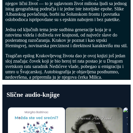
njegov lični život — to je uglavnom život miliona ljudi sa jednog
Spisak knjiga
istog geografskog područja i iz jedne iste istorijske epohe. Slike
Albanskog povlačenja, borbi na Solunskom frontu i povratka
oslobodioca ispripovdane su s epskim nabojem i bez patetike.
Jedna od ključnih tema jeste sudbina generacije koja je u
ratovima videla i doživela sve krajnosti, od najveće slave do
posleratnog razočaranja. Krakov je poznat i kao srpski
Hemingvej, novinarska preciznost i direktnost karakterišu mu stil.
Tragičan epilog Krakovljevog života dao je ovoj knjizi još jedan
sloj značaja: čovek koji je bio heroj tri rata postao je u Drugom
svetskom ratu saradnik Nedićeve vlade, pobegao u emigraciju i
umro u Švajcarskoj. Autobiografija je objavljena posthumno,
nedovršena, a pripremila ju je njegova ćerka Milica.
Slične audio-knjige
Tal
Vird