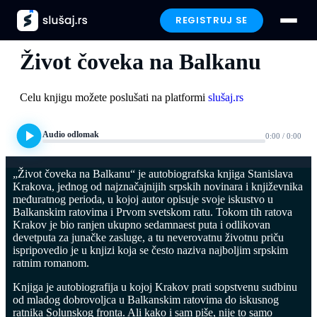
Скочите
REGISTRUJ SE
на
Stanislav Krakov
садржај
Život čoveka na Balkanu
Prijavi se
Celu knjigu možete poslušati na platformi
slušaj.rs
Paketi
Audio odlomak
0:00 / 0:00
Preporučeno
„Život čoveka na Balkanu“ je autobiografska knjiga Stanislava
Funkcionalnosti
Krakova, jednog od najznačajnijih srpskih novinara i književnika
međuratnog perioda, u kojoj autor opisuje svoje iskustvo u
Balkanskim ratovima i Prvom svetskom ratu. Tokom tih ratova
Iskustva
Krakov je bio ranjen ukupno sedamnaest puta i odlikovan
devetputa za junačke zasluge, a tu neverovatnu životnu priču
ispripovedio je u knjizi koja se često naziva najboljim srpskim
Poklon
ratnim romanom.
Knjiga je autobiografija u kojoj Krakov prati sopstvenu sudbinu
FAQ
od mladog dobrovoljca u Balkanskim ratovima do iskusnog
ratnika Solunskog fronta. Ali kako i sam piše, nije to samo