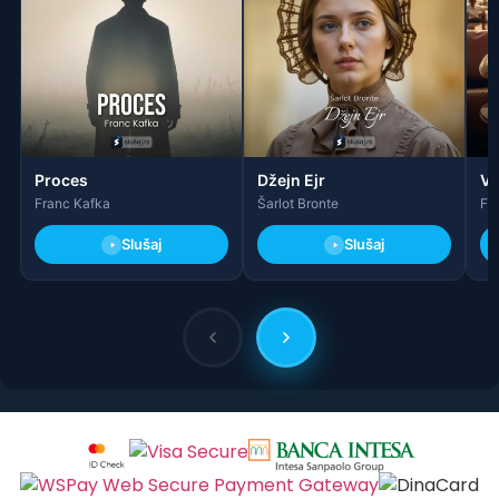
Spisak knjiga
Proces
Džejn Ejr
Ve
Franc Kafka
Šarlot Bronte
F. 
Slušaj
Slušaj