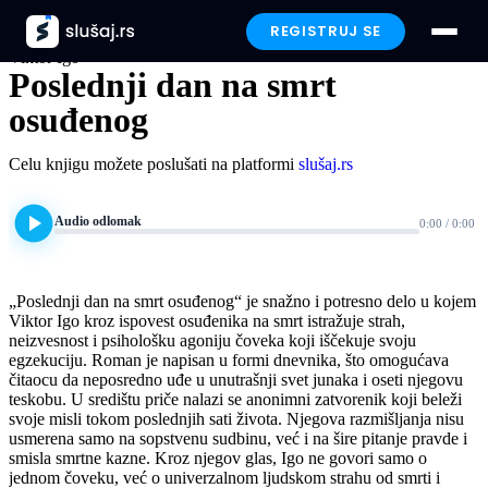
REGISTRUJ SE
Viktor Igo
Poslednji dan na smrt
Prijavi se
osuđenog
Paketi
Celu knjigu možete poslušati na platformi
slušaj.rs
Preporučeno
Audio odlomak
0:00 / 0:00
Funkcionalnosti
„Poslednji dan na smrt osuđenog“ je snažno i potresno delo u kojem
Viktor Igo kroz ispovest osuđenika na smrt istražuje strah,
Iskustva
neizvesnost i psihološku agoniju čoveka koji iščekuje svoju
egzekuciju. Roman je napisan u formi dnevnika, što omogućava
čitaocu da neposredno uđe u unutrašnji svet junaka i oseti njegovu
Poklon
teskobu. U središtu priče nalazi se anonimni zatvorenik koji beleži
svoje misli tokom poslednjih sati života. Njegova razmišljanja nisu
usmerena samo na sopstvenu sudbinu, već i na šire pitanje pravde i
FAQ
smisla smrtne kazne. Kroz njegov glas, Igo ne govori samo o
jednom čoveku, već o univerzalnom ljudskom strahu od smrti i