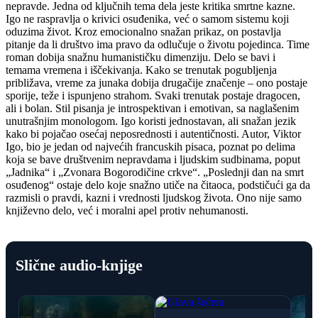
nepravde. Jedna od ključnih tema dela jeste kritika smrtne kazne.
Spisak knjiga
Igo ne raspravlja o krivici osuđenika, već o samom sistemu koji
oduzima život. Kroz emocionalno snažan prikaz, on postavlja
pitanje da li društvo ima pravo da odlučuje o životu pojedinca. Time
roman dobija snažnu humanističku dimenziju. Delo se bavi i
temama vremena i iščekivanja. Kako se trenutak pogubljenja
približava, vreme za junaka dobija drugačije značenje – ono postaje
sporije, teže i ispunjeno strahom. Svaki trenutak postaje dragocen,
ali i bolan. Stil pisanja je introspektivan i emotivan, sa naglašenim
unutrašnjim monologom. Igo koristi jednostavan, ali snažan jezik
kako bi pojačao osećaj neposrednosti i autentičnosti. Autor, Viktor
Igo, bio je jedan od najvećih francuskih pisaca, poznat po delima
koja se bave društvenim nepravdama i ljudskim sudbinama, poput
„Jadnika“ i „Zvonara Bogorodičine crkve“. „Poslednji dan na smrt
osuđenog“ ostaje delo koje snažno utiče na čitaoca, podstičući ga da
razmisli o pravdi, kazni i vrednosti ljudskog života. Ono nije samo
književno delo, već i moralni apel protiv nehumanosti.
Slične audio-knjige