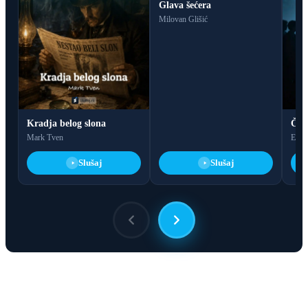
Glava šećera
Milovan Glišić
Kradja belog slona
Čov
Mark Tven
Edga
Slušaj
Slušaj