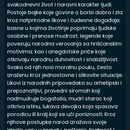
svakodnevni život i naravni karakter ljudi.
Postoje bajke koje govore o borbi dobra i zla
kroz natprirodne likove i čudesne događaje;
basne u kojima životinje poprimaju ljudske
osobine i prenose mudrost; legende koje
povezuju narodna verovanja sa hrišćanskim
motivima; kao i anegdotske priče koje
otkrivaju narodnu duhovitost i snalažljivost.
Svaka od njih nosi moralnu pouku, često
izraženu kroz jednostavne i slikovite situacije.
Likovi iz narodnih pripovedaka su arhetipski i
prepoznatljivi, pravedni siromah koji
nadmudruje bogataša, mudri starac koji
otkriva istinu, lukava devojka koja spasava
porodicu ili kralj koji se uči poniznosti. Kroz
njihove postupke narod izražava svoje
ideale, veru u pravdu, poštenje, hrabrost i