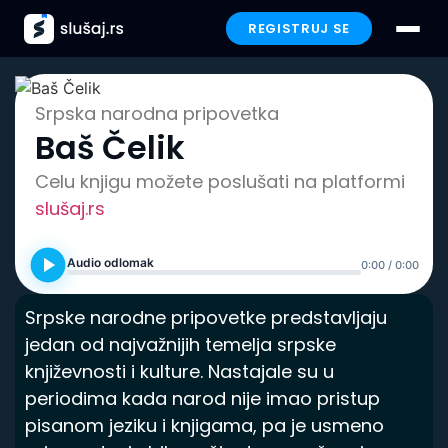
REGISTRUJ SE
Prijavi se
Srpska narodna pripovetka
Baš Čelik
Paketi
Celu knjigu možete poslušati na platformi
Preporučeno
slušaj.rs
Funkcionalnosti
Audio odlomak
0:00 / 0:00
Iskustva
Srpske narodne pripovetke predstavljaju
jedan od najvažnijih temelja srpske
Poklon
književnosti i kulture. Nastajale su u
periodima kada narod nije imao pristup
FAQ
pisanom jeziku i knjigama, pa je usmeno