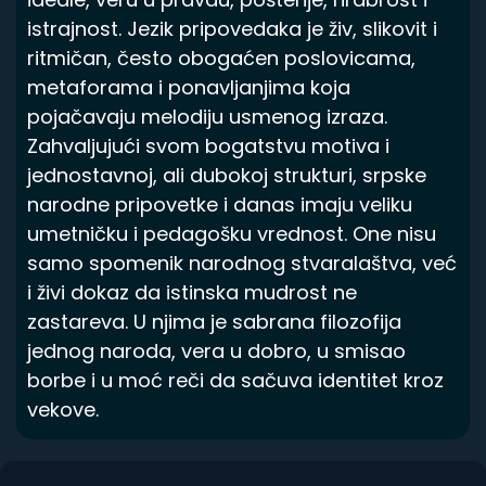
istrajnost. Jezik pripovedaka je živ, slikovit i
ritmičan, često obogaćen poslovicama,
metaforama i ponavljanjima koja
pojačavaju melodiju usmenog izraza.
Zahvaljujući svom bogatstvu motiva i
jednostavnoj, ali dubokoj strukturi, srpske
narodne pripovetke i danas imaju veliku
umetničku i pedagošku vrednost. One nisu
samo spomenik narodnog stvaralaštva, već
i živi dokaz da istinska mudrost ne
zastareva. U njima je sabrana filozofija
jednog naroda, vera u dobro, u smisao
borbe i u moć reči da sačuva identitet kroz
vekove.