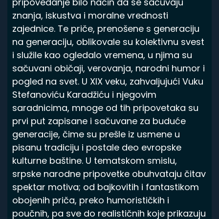
pripovedanje bilo način da se sačuvaju
Spisak knjiga
znanja, iskustva i moralne vrednosti
zajednice. Te priče, prenošene s generaciju
na generaciju, oblikovale su kolektivnu svest
i služile kao ogledalo vremena, u njima su
sačuvani običaji, verovanja, narodni humor i
pogled na svet. U XIX veku, zahvaljujući Vuku
Stefanoviću Karadžiću i njegovim
saradnicima, mnoge od tih pripovetaka su
prvi put zapisane i sačuvane za buduće
generacije, čime su prešle iz usmene u
pisanu tradiciju i postale deo evropske
kulturne baštine. U tematskom smislu,
srpske narodne pripovetke obuhvataju čitav
spektar motiva; od bajkovitih i fantastikom
obojenih priča, preko humorističkih i
poučnih, pa sve do realističnih koje prikazuju