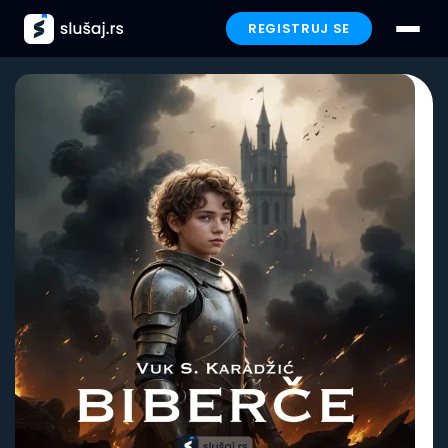
REGISTRUJ SE
Prijavi se
Paketi
Preporučeno
Funkcionalnosti
Iskustva
Poklon
FAQ