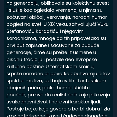
na generaciju, oblikovale su kolektivnu svest
i služile kao ogledalo vremena, u njima su
sačuvani običaji, verovanja, narodni humor i
pogled na svet. U XIX veku, zahvaljujući Vuku
Stefanoviću Karadžiću i njegovim
saradnicima, mnoge od tih pripovetaka su
prvi put zapisane i sačuvane za buduće
generacije, čime su prešle iz usmene u
pisanu tradiciju i postale deo evropske
kulturne baštine. U tematskom smislu,
srpske narodne pripovetke obuhvataju čitav
spektar motiva; od bajkovitih i fantastikom
obojenih priča, preko humorističkih i
poučnih, pa sve do realističnih koje prikazuju
svakodnevni život i naravni karakter ljudi.
Postoje bajke koje govore o borbi dobra i zla
kroz natprirodne likove i čudesne događaje;