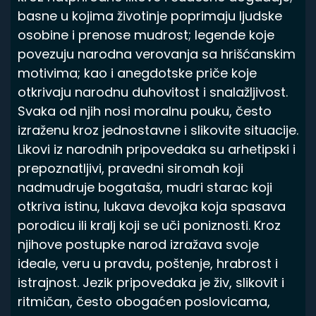
basne u kojima životinje poprimaju ljudske
osobine i prenose mudrost; legende koje
povezuju narodna verovanja sa hrišćanskim
motivima; kao i anegdotske priče koje
otkrivaju narodnu duhovitost i snalažljivost.
Svaka od njih nosi moralnu pouku, često
izraženu kroz jednostavne i slikovite situacije.
Likovi iz narodnih pripovedaka su arhetipski i
prepoznatljivi, pravedni siromah koji
nadmudruje bogataša, mudri starac koji
otkriva istinu, lukava devojka koja spasava
porodicu ili kralj koji se uči poniznosti. Kroz
njihove postupke narod izražava svoje
ideale, veru u pravdu, poštenje, hrabrost i
istrajnost. Jezik pripovedaka je živ, slikovit i
ritmičan, često obogaćen poslovicama,