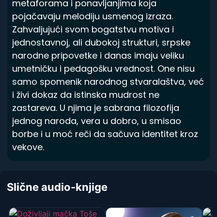
metaforama i ponavljanjima koja
pojačavaju melodiju usmenog izraza.
Zahvaljujući svom bogatstvu motiva i
jednostavnoj, ali dubokoj strukturi, srpske
narodne pripovetke i danas imaju veliku
umetničku i pedagošku vrednost. One nisu
samo spomenik narodnog stvaralaštva, već
i živi dokaz da istinska mudrost ne
zastareva. U njima je sabrana filozofija
jednog naroda, vera u dobro, u smisao
borbe i u moć reči da sačuva identitet kroz
vekove.
Slične audio-knjige