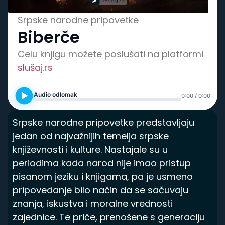
Spisak knjiga
Srpske narodne pripovetke
Biberče
Celu knjigu možete poslušati na platformi
slušaj.rs
Audio odlomak
0:00 / 0:00
Srpske narodne pripovetke predstavljaju
jedan od najvažnijih temelja srpske
književnosti i kulture. Nastajale su u
periodima kada narod nije imao pristup
pisanom jeziku i knjigama, pa je usmeno
pripovedanje bilo način da se sačuvaju
znanja, iskustva i moralne vrednosti
zajednice. Te priče, prenošene s generaciju