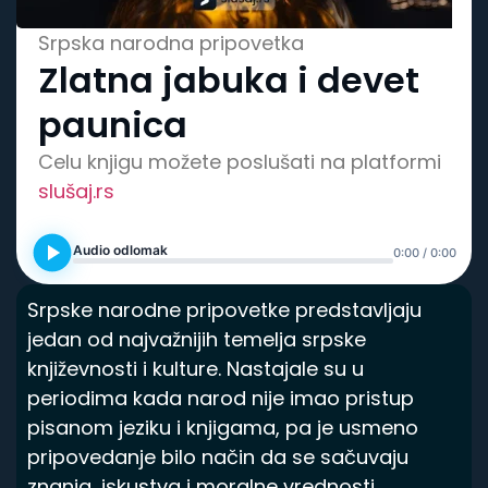
Spisak knjiga
Srpska narodna pripovetka
Zlatna jabuka i devet
paunica
Celu knjigu možete poslušati na platformi
slušaj.rs
Audio odlomak
0:00 / 0:00
Srpske narodne pripovetke predstavljaju
jedan od najvažnijih temelja srpske
književnosti i kulture. Nastajale su u
periodima kada narod nije imao pristup
pisanom jeziku i knjigama, pa je usmeno
pripovedanje bilo način da se sačuvaju
znanja, iskustva i moralne vrednosti