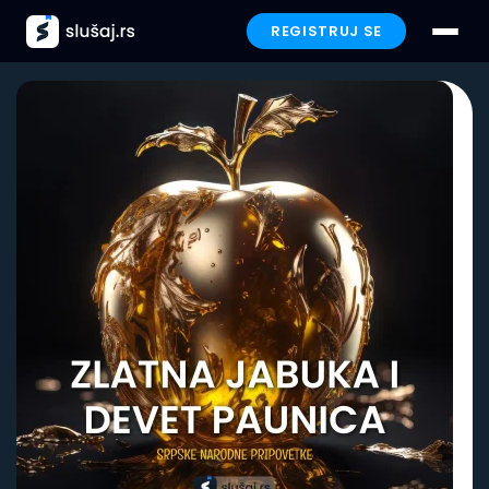
REGISTRUJ SE
Prijavi se
Paketi
Preporučeno
Funkcionalnosti
Iskustva
Poklon
FAQ