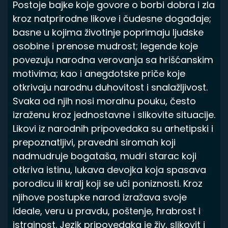
Postoje bajke koje govore o borbi dobra i zla
kroz natprirodne likove i čudesne događaje;
basne u kojima životinje poprimaju ljudske
osobine i prenose mudrost; legende koje
povezuju narodna verovanja sa hrišćanskim
motivima; kao i anegdotske priče koje
otkrivaju narodnu duhovitost i snalažljivost.
Svaka od njih nosi moralnu pouku, često
izraženu kroz jednostavne i slikovite situacije.
Likovi iz narodnih pripovedaka su arhetipski i
prepoznatljivi, pravedni siromah koji
nadmudruje bogataša, mudri starac koji
otkriva istinu, lukava devojka koja spasava
porodicu ili kralj koji se uči poniznosti. Kroz
njihove postupke narod izražava svoje
ideale, veru u pravdu, poštenje, hrabrost i
istrajnost. Jezik pripovedaka je živ, slikovit i