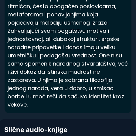
ritmičan, često obogaćen poslovicama,
metaforama i ponavljanjima koja
pojačavaju melodiju usmenog izraza.
Zahvaljujući svom bogatstvu motiva i
jednostavnoj, ali dubokoj strukturi, srpske
narodne pripovetke i danas imaju veliku
umetničku i pedagošku vrednost. One nisu
samo spomenik narodnog stvaralaštva, već
i živi dokaz da istinska mudrost ne
zastareva. U njima je sabrana filozofija
jednog naroda, vera u dobro, u smisao
borbe i u moć reči da sačuva identitet kroz
vekove.
Slične audio-knjige