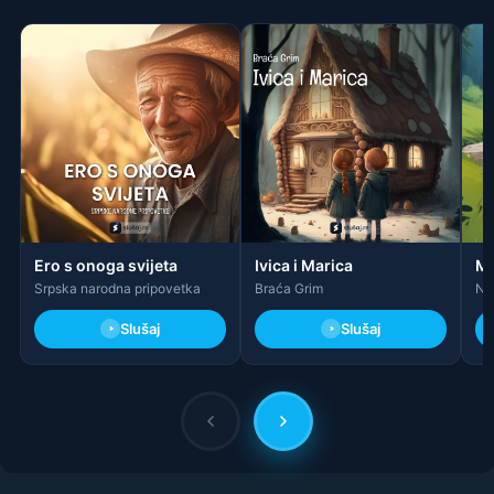
Ero s onoga svijeta
Ivica i Marica
Ma
Srpska narodna pripovetka
Braća Grim
Na
Slušaj
Slušaj