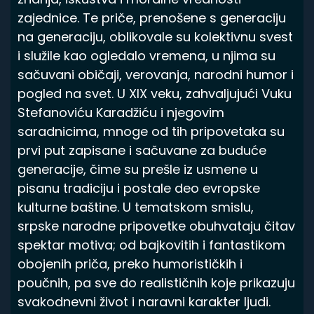
zajednice. Te priče, prenošene s generaciju
na generaciju, oblikovale su kolektivnu svest
i služile kao ogledalo vremena, u njima su
sačuvani običaji, verovanja, narodni humor i
pogled na svet. U XIX veku, zahvaljujući Vuku
Stefanoviću Karadžiću i njegovim
saradnicima, mnoge od tih pripovetaka su
prvi put zapisane i sačuvane za buduće
generacije, čime su prešle iz usmene u
pisanu tradiciju i postale deo evropske
kulturne baštine. U tematskom smislu,
srpske narodne pripovetke obuhvataju čitav
spektar motiva; od bajkovitih i fantastikom
obojenih priča, preko humorističkih i
poučnih, pa sve do realističnih koje prikazuju
svakodnevni život i naravni karakter ljudi.