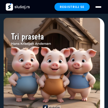
REGISTRUJ SE
Prijavi se
Paketi
Preporučeno
Funkcionalnosti
Iskustva
Poklon
FAQ