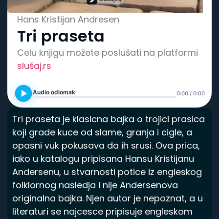
Spisak knjiga
Hans Kristijan Andresen
Tri praseta
Celu knjigu možete poslušati na platformi
slušaj.rs
Audio odlomak
0:00 / 0:00
Tri praseta je klasicna bajka o trojici prasica
koji grade kuce od slame, granja i cigle, a
opasni vuk pokusava da ih srusi. Ova prica,
iako u katalogu pripisana Hansu Kristijanu
Andersenu, u stvarnosti potice iz engleskog
folklornog nasledja i nije Andersenova
originalna bajka. Njen autor je nepoznat, a u
literaturi se najcesce pripisuje engleskom