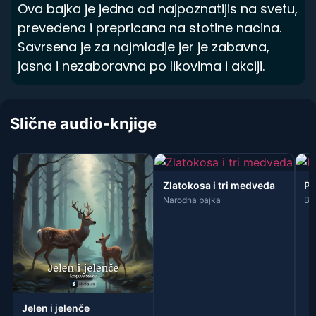
Ova bajka je jedna od najpoznatijis na svetu,
prevedena i prepricana na stotine nacina.
Savrsena je za najmladje jer je zabavna,
jasna i nezaboravna po likovima i akciji.
Slične audio-knjige
Zlatokosa i tri medveda
Pč
Narodna bajka
Br
Jelen i jelenče