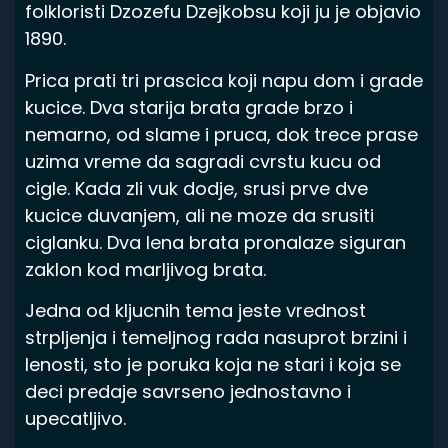
folkloristi Dzozefu Dzejkobsu koji ju je objavio
1890.
Prica prati tri prascica koji napu dom i grade
kucice. Dva starija brata grade brzo i
nemarno, od slame i pruca, dok trece prase
uzima vreme da sagradi cvrstu kucu od
cigle. Kada zli vuk dodje, srusi prve dve
kucice duvanjem, ali ne moze da srusiti
ciglanku. Dva lena brata pronalaze siguran
zaklon kod marljivog brata.
Jedna od kljucnih tema jeste vrednost
strpljenja i temeljnog rada nasuprot brzini i
lenosti, sto je poruka koja ne stari i koja se
deci predaje savrseno jednostavno i
upecatljivo.