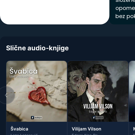
opomen
Spisak knjiga
bez pok
Slične audio-knjige
Švabica
Vilijam Vilson