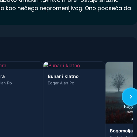
anja kao nečega nepromenljivog. Ono podseća da
ora
Bunar i klatno
lan Po
Edgar Alan Po
Bogomoljac