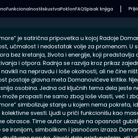
Prija
eno
Funkcionalnosti
Iskustva
Poklon
FAQ
Spisak knjiga
more“ je satirična pripovetka u kojoj Radoje Doman
st, učmalost i nedostatak volje za promenom. U s
ora bez kretanja, života i energije, koji predstavlja
tivanja i otpora. Radnja se razvija kroz prikaz zaje
u navikli na nepravdu i loše okolnosti, ali ne čine n
st postaje glavna meta Domanovićeve kritike. Njegov
snija osobina. Jedna od ključnih tema dela jeste n
 može propasti ne samo zbog loše vlasti, već i z
more“ simbolizuje stanje u kojem nema pokreta, ide
olektivne svesti. Ljudi u priči funkcionišu kao mas
ne obrasce. Time autor ukazuje na opasnost gubitka i
e se ironijom, simbolikom i jasnoćom izraza. Doman
 društvene poruke, čineći delo pristupačnim, ali i 