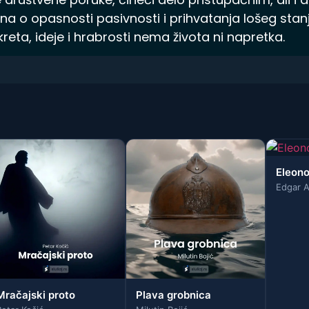
a o opasnosti pasivnosti i prihvatanja lošeg st
reta, ideje i hrabrosti nema života ni napretka.
Eleon
Edgar A
Mračajski proto
Plava grobnica