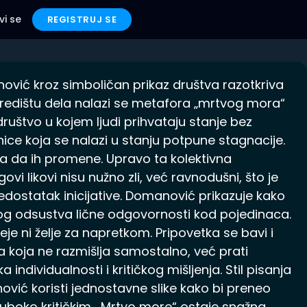
vi se
REGISTRUJ SE
ović kroz simboličan prikaz društva razotkriva
redištu dela nalazi se metafora „mrtvog mora“
 društvo u kojem ljudi prihvataju stanje bez
dnice koja se nalazi u stanju potpune stagnacije.
išta da ih promene. Upravo ta kolektivna
i likovi nisu nužno zli, već ravnodušni, što je
edostatak inicijative. Domanović prikazuje kako
bog odsustva lične odgovornosti kod pojedinaca.
je ni želje za napretkom. Pripovetka se bavi i
a koja ne razmišlja samostalno, već prati
ndividualnosti i kritičkog mišljenja. Stil pisanja
ović koristi jednostavne slike kako bi preneo
duboko kritičkim. „Mrtvo more“ ostaje snažna