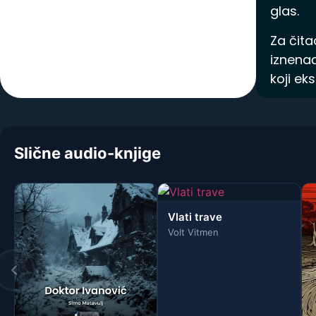
glas.
Spisak knjiga
Za čita
iznenađ
koji ek
Slične audio-knjige
Vlati trave
Volt Vitmen