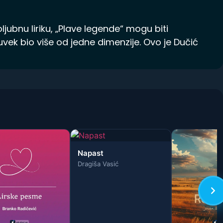
jubnu liriku, „Plave legende“ mogu biti
uvek bio više od jedne dimenzije. Ovo je Dučić
Napast
Dragiša Vasić