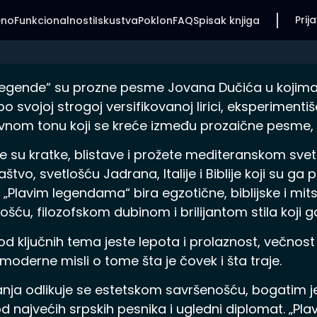
Prija
eno
Funkcionalnosti
Iskustva
Poklon
FAQ
Spisak knjiga
legende“ su prozne pesme Jovana Dučića u kojima 
o svojoj strogoj versifikovanoj lirici, eksperiment
ivnom tonu koji se kreće između prozaične pesme, 
 su kratke, blistave i prožete mediteranskom sve
aštvo, svetlošću Jadrana, Italije i Biblije koji su ga 
 „Plavim legendama“ bira egzotične, biblijske i mit
ošću, filozofskom dubinom i brilijantom stila koji
d ključnih tema jeste lepota i prolaznost, večnost
 moderne misli o tome šta je čovek i šta traje.
sanja odlikuje se estetskom savršenošću, bogatim je
d najvećih srpskih pesnika i ugledni diplomat. „Pla