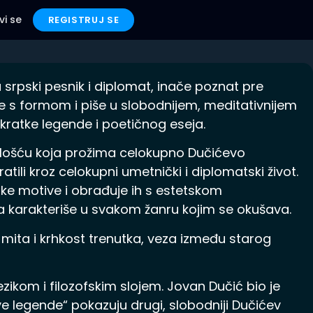
vi se
REGISTRUJ SE
srpski pesnik i diplomat, inače poznat pre
iše s formom i piše u slobodnijem, meditativnijem
kratke legende i poetičnog eseja.
tlošću koja prožima celokupno Dučićevo
pratili kroz celokupni umetnički i diplomatski život.
ske motive i obrađuje ih s estetskom
 ga karakteriše u svakom žanru kojim se okušava.
 mita i krhkost trenutka, veza između starog
zikom i filozofskim slojem. Jovan Dučić bio je
ve legende“ pokazuju drugi, slobodniji Dučićev