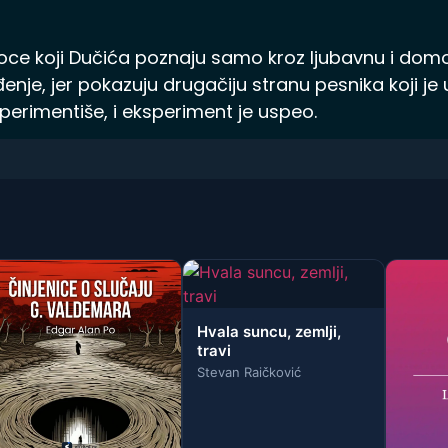
oce koji Dučića poznaju samo kroz ljubavnu i domol
enje, jer pokazuju drugačiju stranu pesnika koji je 
sperimentiše, i eksperiment je uspeo.
Hvala suncu, zemlji,
travi
Stevan Raičković