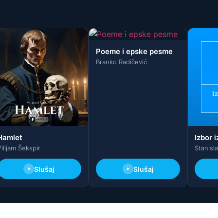
Poeme i epske pesme
Branko Radičević
Hamlet
Izbor i
ilijam Šekspir
Stanisl
Slušaj
Slušaj