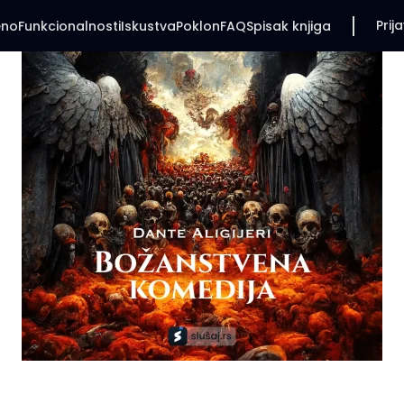
Prija
eno
Funkcionalnosti
Iskustva
Poklon
FAQ
Spisak knjiga