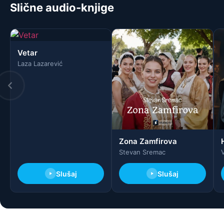
Slične audio-knjige
Vetar
Laza Lazarević
Zona Zamfirova
Stevan Sremac
V
Slušaj
Slušaj