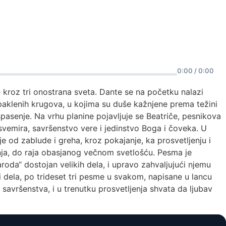
0:00 / 0:00
e kroz tri onostrana sveta. Dante se na početku nalazi
paklenih krugova, u kojima su duše kažnjene prema težini
spasenje. Na vrhu planine pojavljuje se Beatriče, pesnikova
svemira, savršenstvo vere i jedinstvo Boga i čoveka. U
e od zablude i greha, kroz pokajanje, ka prosvetljenju i
jenja, do raja obasjanog večnom svetlošću. Pesma je
roda“ dostojan velikih dela, i upravo zahvaljujući njemu
ri dela, po trideset tri pesme u svakom, napisane u lancu
 savršenstva, i u trenutku prosvetljenja shvata da ljubav