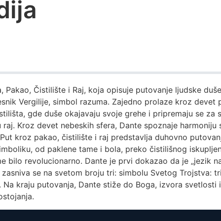
ija
Pakao, Čistilište i Raj, koja opisuje putovanje ljudske duš
snik Vergilije, simbol razuma. Zajedno prolaze kroz devet 
tilišta, gde duše okajavaju svoje grehe i pripremaju se za 
u raj. Kroz devet nebeskih sfera, Dante spoznaje harmoniju 
ut kroz pakao, čistilište i raj predstavlja duhovno putovanj
simboliku, od paklene tame i bola, preko čistilišnog iskupl
 bilo revolucionarno. Dante je prvi dokazao da je „jezik na
e zasniva se na svetom broju tri: simbolu Svetog Trojstva: t
 Na kraju putovanja, Dante stiže do Boga, izvora svetlosti i
ostojanja.