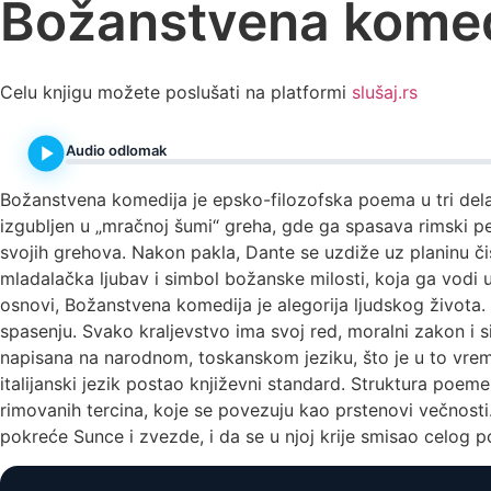
Božanstvena komed
Spisak knjiga
Celu knjigu možete poslušati na platformi
slušaj.rs
Audio odlomak
Božanstvena komedija je epsko-filozofska poema u tri dela, 
izgubljen u „mračnoj šumi“ greha, gde ga spasava rimski pe
svojih grehova. Nakon pakla, Dante se uzdiže uz planinu čis
mladalačka ljubav i simbol božanske milosti, koja ga vodi 
osnovi, Božanstvena komedija je alegorija ljudskog života. P
spasenju. Svako kraljevstvo ima svoj red, moralni zakon i 
napisana na narodnom, toskanskom jeziku, što je u to vreme
italijanski jezik postao književni standard. Struktura poem
rimovanih tercina, koje se povezuju kao prstenovi večnosti.
pokreće Sunce i zvezde, i da se u njoj krije smisao celog p