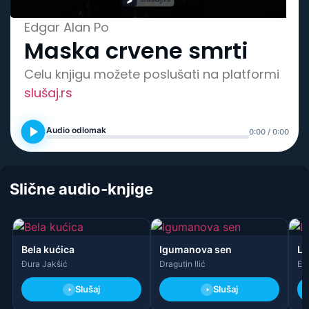
Spisak knjiga
Edgar Alan Po
Maska crvene smrti
Celu knjigu možete poslušati na platformi
slušaj.rs
Audio odlomak
0:00 / 0:00
Slične audio-knjige
Bela kućica
Igumanova sen
Li
Đura Jakšić
Dragutin Ilić
Ed
Slušaj
Slušaj