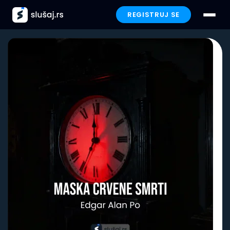
REGISTRUJ SE
Prijavi se
Paketi
Preporučeno
Funkcionalnosti
Iskustva
Poklon
FAQ